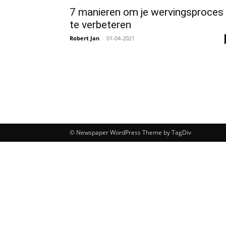
7 manieren om je wervingsproces
te verbeteren
Robert Jan
-
01-04-2021
© Newspaper WordPress Theme by TagDiv