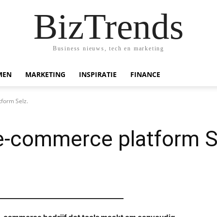
BizTrends
Business nieuws, tech en marketing
MEN
MARKETING
INSPIRATIE
FINANCE
form Selz.
-commerce platform S