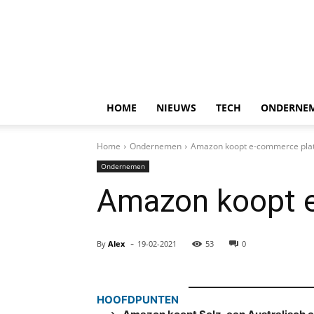
HOME
NIEUWS
TECH
ONDERNE
Home
Ondernemen
Amazon koopt e-commerce plat
Ondernemen
Amazon koopt e
-
By
Alex
19-02-2021
53
0
HOOFDPUNTEN