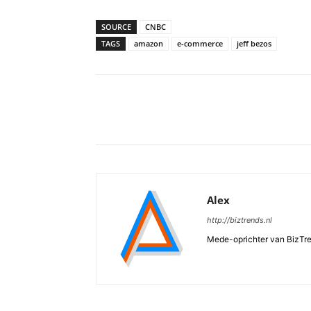
SOURCE
CNBC
TAGS
amazon
e-commerce
jeff bezos
Deel
Alex
http://biztrends.nl
Mede-oprichter van BizTr