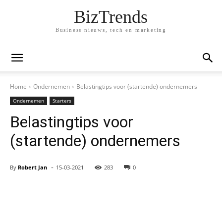
BizTrends
Business nieuws, tech en marketing
Home
Ondernemen
Belastingtips voor (startende) ondernemers
Ondernemen
Starters
Belastingtips voor
(startende) ondernemers
-
By
Robert Jan
15-03-2021
283
0