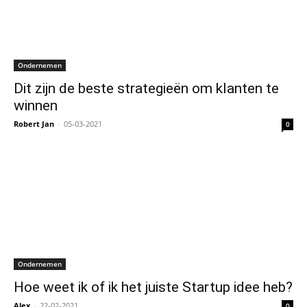
Ondernemen
Dit zijn de beste strategieën om klanten te
winnen
Robert Jan
-
05-03-2021
0
Ondernemen
Hoe weet ik of ik het juiste Startup idee heb?
Alex
-
22-02-2021
0