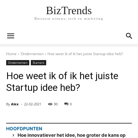
BizTrends
Business nieuws, tech en marketing
Home
Ondernemen
Hoe weet ik of ik het juiste Startup idee heb?
Ondernemen
Starters
Hoe weet ik of ik het juiste
Startup idee heb?
-
By
Alex
22-02-2021
90
0
HOOFDPUNTEN
Hoe innovatiever het idee, hoe groter de kans op