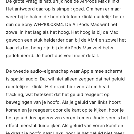
De grote vraag is natuurlijk hoe de AirPods Max klinkt.
Het antwoord daarop is simpel: goed. Om hem er maar
weer bij te halen: de hoofdtelefoon klinkt duidelijk beter
dan de Sony WH-1000XM4. De AirPods Max wint het
zowel in het laag als het hoog. Het hoog is bij de Max
gewoon een stuk helderder dan bij de XM4 en zowel het
laag als het hoog zijn bij de AirPods Max veel beter
gedefinieerd. Je hoort dus veel meer detail.
De tweede audio-eigenschap waar Apple mee schermt,
is spatial audio. Dat wil niet alleen zeggen dat het geluid
ruimtelijker klinkt. Het draait hier vooral om head
tracking, wat betekent dat het geluid reageert op
bewegingen van je hoofd. Als je geluid van links hoort
komen en je reageert door die kant op te kijken, hoor je
het geluid dus opeens van voren komen. Andersom is het
effect meestal duidelijker. Als geluid van voren komt en
je draait je hoofd naar links, hoor je het geluid niet meer